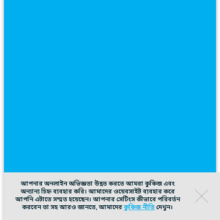
আপনার অনলাইন অভিজ্ঞতা উন্নত করতে আমরা কুকিজ এবং
অন্যান্য চিহ্ন ব্যবহার করি। আমাদের ওয়েবসাইট ব্যবহার করে
আপনি এটাতে সম্মত হয়েছেন। আপনার সেটিংস কীভাবে পরিবর্তন
করবেন তা সহ আরও জানতে, আমাদের
কুকিজ নীতি
দেখুন।