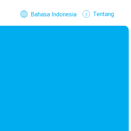
Pilih bahasa Anda
Bahasa saat ini:
Tentang
Bahasa Indonesia